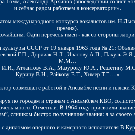
ора Томм, Александр Архипов (впоследствии солист Бо
и сейчас рядом работаем в консерватории».
реатом международного конкурса вокалистов им. Н.Лысе
премия).
очайшим. Один перечень имен - как со стороны жюри та
 культуры СССР от 19 января 1963 года № 21: Объяви
евской Г.П., Дорлиак Н.Л., Иванову А.П., Пакуль Э.
М.М…
й И.И., Атлантову В.А., Мазуроку Ю.А., Решетину М.С.
Курину В.Н., Райкову Е.Т., Химер Т.Г….»
ктор совмещал с работой в Ансамбле песни и пляски К
лируя по городам и странам с Ансамблем КВО, солисто
очень много. Отметили. В 1964 году присвоили звани
м”, слишком быстро получившим звания: я за своего 
у с дипломом оперного и камерного исполнителя В.Кур