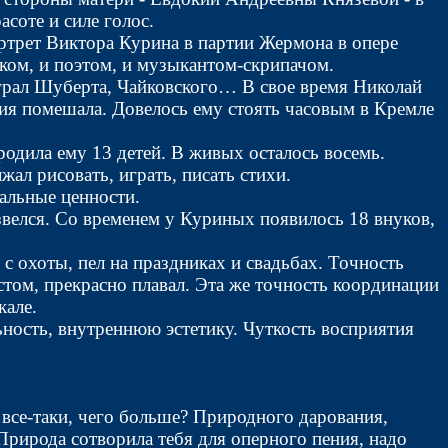
соте и силе голос.
ортрет Виктора Курина в партии Жермона в опере
ком, и поэтом, и музыкантом-скрипачом.
играл Шуберта, Чайковского… В свое время Николай
ия помешала. Довелось ему стоять часовым в Кремле
родила ему 13 детей. В живых осталось восемь.
ал рисовать, играть, писать стихи.
альные ценности.
азвелся. Со временем у Куриных появилось 18 внуков,
с охоты, пел на праздниках и свадьбах. Точность
том, прекрасно плавал. Эта же точность координации
кале.
ьность, внутреннюю эстетику. Чуткость восприятия
И все-таки, чего больше? Природного дарования,
Природа сотворила тебя для оперного пения, надо