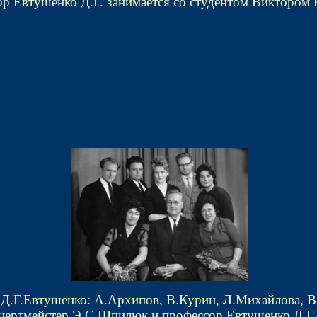
р Евтушенко Д.Г. занимается со студентом Виктором
 Д.Г.Евтушенко: А.Архипов, В.Курин, Л.Михайлова, В
цертмейстер Э.С.Шпилюк и профессор Евтушенко Д.Г.