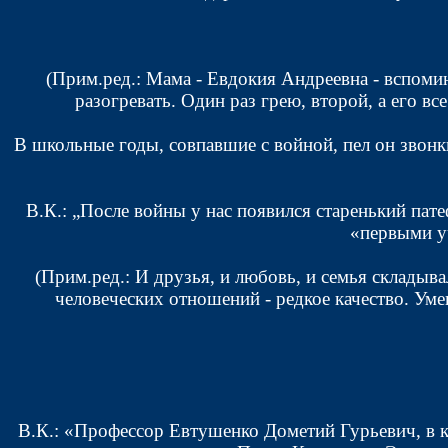
(Прим.ред.: Мама - Евдокия Андреевна - вспомин
разогревать. Один раз грею, второй, а его все
В школьные годы, совпавшие с войной, пел он звон
В.К.: „После войны у нас появился старенький пат
«первыми уч
(Прим.ред.: И друзья, и любовь, и семья складыв
человеческих отношений - редкое качество. Ум
В.К.: «Профессор Евтушенко Дометий Гурьевич, в кл