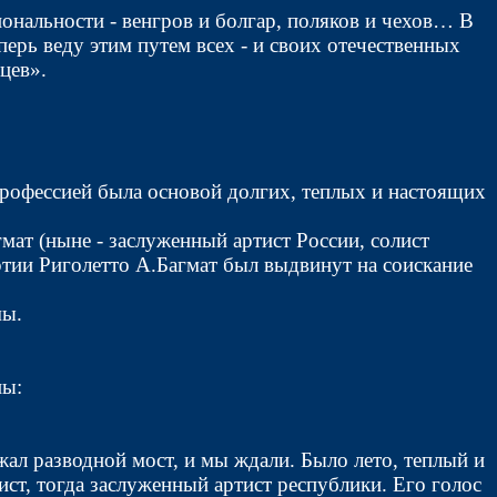
иональности - венгров и болгар, поляков и чехов… В
рь веду этим путем всех - и своих отечественных
нцев».
рофессией была основой долгих, теплых и настоящих
мат (ныне - заслуженный артист России, солист
артии Риголетто А.Багмат был выдвинут на соискание
мы.
ны:
ал разводной мост, и мы ждали. Было лето, теплый и
ист, тогда заслуженный артист республики. Его голос