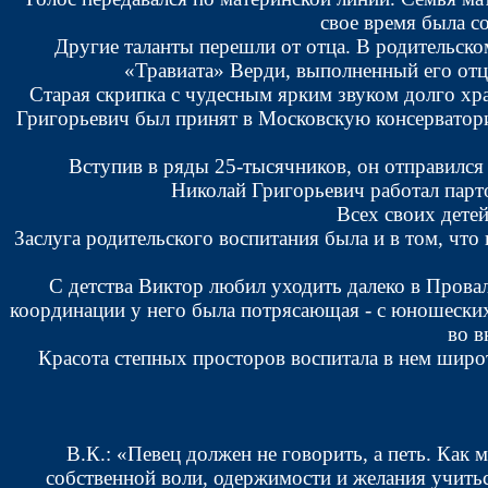
свое время была с
Другие таланты перешли от отца. В родительско
«Травиата» Верди, выполненный его отц
Старая скрипка с чудесным ярким звуком долго хр
Григорьевич был принят в Московскую консерватори
Вступив в ряды 25-тысячников, он отправился 
Николай Григорьевич работал парто
Всех своих дете
Заслуга родительского воспитания была и в том, что
С детства Виктор любил уходить далеко в Провал
координации у него была потрясающая - с юношеских
во в
Красота степных просторов воспитала в нем широт
В.К.: «Певец должен не говорить, а петь. Как 
собственной воли, одержимости и желания учитьс