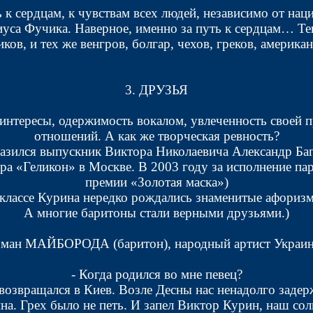
ь к сердцам, к чувствам всех людей, независимо от нац
са Фучика. Наверное, именно за путь к сердцам… Тепе
ков, и тех же венгров, болгар, чехов, греков, америка
3. ДРУЗЬЯ
интересы, одержимость вокалом, увлеченность своей п
отношений. А как же творческая ревность?
азился выпускник Виктора Николаевича Александр Баг
тра «Геликон» в Москве. В 2003 году за исполнение п
премии «Золотая маска»)
классе Курина нередко рождались знаменитые афориз
А многие баритоны стали верными друзьями.)
ман МАЙБОРОДА (баритон), народный артист Украи
- Когда родился во мне певец?
возвращался в Киев. Возле Десны нас ненадолго задерж
ина. Грех было не петь. И запел Виктор Курин, наш сол