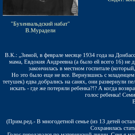
"Бухенвальдский набат"
В.Мурадели
В.К.: „Зимой, в феврале месяце 1934 года на Донба
мама, Евдокия Андреевна (а было ей всего 16) не 
закончилась в местном госпитале (который
Но это было еще не все. Вернувшись с младенцем
тетушек) едва добрались на санях, они развернули п
искать - где же потеряли ребенка?!? А когда возв
голос ребенка! Сем
В
(Прим.ред.- В многодетной семье (из 13 детей остал
Сохранилась стать
Голос передавался по материнской линии. Семья ма