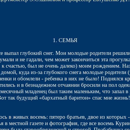
1. СЕМЬЯ
ссе выпал глубокий снег. Мои молодые родители решили
думали и не гадали, чем может закончиться эта прогул
, к счастью, был не очень далеко) моим рождением. На
 домой, куда из-за глубокого снега молодые родител
еленки и обомлели - ребенка в них не было! Поднялся 
ратились и в безнадежном отчаянии бросили на пол одея
имесячный младенец был таким маленьким, что запал в 
от так будущий «бархатный баритон» спас мне жизнь
ось в живых восемь: пятеро братьев, двое из которых 
я в местной газете и фотография, где все восемь Кури
тери была старообрядческой и строгой. Прабабушка с