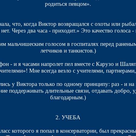
родиться певцом».
ала, что, когда Виктор возвращался с охоты или рыбалк
 нет. Через два часа - приходит.» Это качество голоса 
ким мальчишеским голосом в госпиталях перед раненым
летчиков и танкистов.)
ефон - и я часами напролет пел вместе с Карузо и Ш
ителями»! Мне всегда везло с учителями, партнерами
ались у Виктора только по одному принципу: раз - и на
ение поддерживать длительные связи, отдавать добро,
благодарным.)
2. УЧЕБА
асс которого я попал в консерватории, был прекрасн