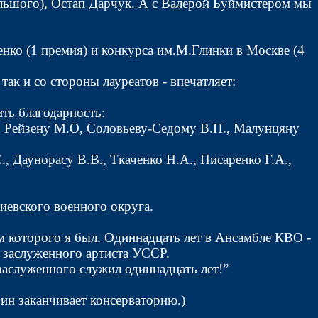
льшого), Остап Дарчук. А с Валерой Буймистером мы
нко (1 премия) и конкурса им.М.Глинки в Москве (4
к и со стороны лауреатов - впечатляет:
ть благодарность:
Я., Рейзену М.О, Соловьеву-Седому В.П., Малунцяну
, Даунорасу В.В., Ткаченко Н.А., Писаренко Г.А.,
иевского военного округа.
м которого я был. Одиннадцать лет в Ансамбле КВО -
е заслуженного артиста УССР.
заслуженного служил одиннадцать лет!”
ин заканчивает консерваторию.)