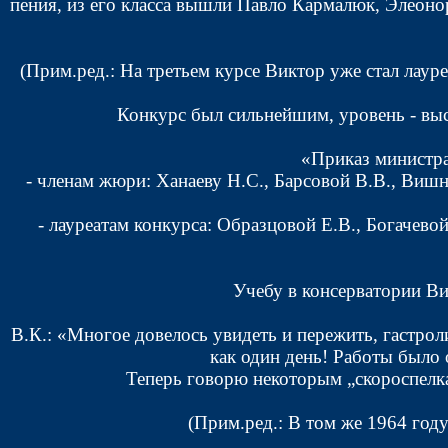
пения, из его класса вышли Павло Кармалюк, Элеон
(Прим.ред.: На третьем курсе Виктор уже стал лау
Конкурс был сильнейшим, уровень - выс
«Приказ министра
- членам жюри: Ханаеву Н.С., Барсовой В.В., Вишн
- лауреатам конкурса: Образцовой Е.В., Богачево
Учебу в консерватории Ви
В.К.: «Многое довелось увидеть и пережить, гастро
как один день! Работы было 
Теперь говорю некоторым „скороспелка
(Прим.ред.: В том же 1964 год