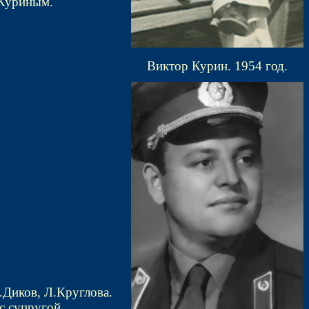
 Куриным.
Виктор Курин. 1954 год.
.Диков, Л.Круглова.
с супругой.