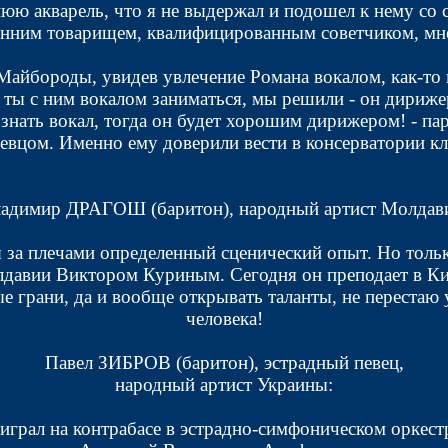
юю акварель, что я не выдержал и подошел к нему со 
енним товарищем, квалифицированным советчиком, мне
 Майбороды, увидев увлечение Романа вокалом, как-то
ь ты с ним вокалом заниматься, мы решили - он дириже
т знать вокал, тогда он будет хорошим дирижером! - па
вцом. Именно ему доверили вести в консерватории кл
адимир ДРАГОШ (баритон), народный артист Молдав
 за плечами определенный сценический опыт. Но тольк
лдавии Виктором Куриным. Сегодня он преподает в Кие
ые грани, да и вообще открывать таланты, не перестаю
человека!
Павел ЗИБРОВ (баритон), эстрадный певец,
народный артист Украины:
я играл на контрабасе в эстрадно-симфоническом оркес