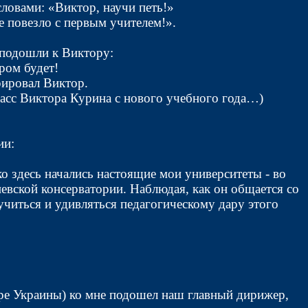
словами: «Виктор, научи петь!»
 повезло с первым учителем!».
 подошли к Виктору:
ром будет!
рировал Виктор.
асс Виктора Курина с нового учебного года…)
ии:
о здесь начались настоящие мои университеты - во
вской консерватории. Наблюдая, как он общается со
 учиться и удивляться педагогическому дару этого
тре Украины) ко мне подошел наш главный дирижер,