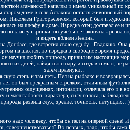
олисткой атаманской капеллы и имела уникальный по кра
м старом доме в селе Астахово остался живописный п
ом, Николаем Григорьевичем, который был и художни
анилась на шкафу в доме. Изредка отец доставал ее и 
ю по классу скрипки, но учебы не закончил - революц
и видеть вблизи Ленина.
на Донбасс, где встретил свою судьбу - Евдокию. Она 
ргом на шахтах, но изредка в свободное время продолж
й он научил любить природу, привил им настоящие мор
 никто из детей, найдя свою пару и создав семью, не р
затем правнуки…
ьскую степь и там петь. Пел на рыбалке и возвращаясь 
 лет он был прекрасным стрелком, отличным футболис
нутренних ощущениях, интонации, отличала его и в во
у и масштабность характера, силу голоса, наблюдател
природы развила слух, зрение, точность, интуицию…)
много надо человеку, чтобы он пел на оперной сцене! 
я, совершенствоваться? Во-первых, надо, чтобы сама 