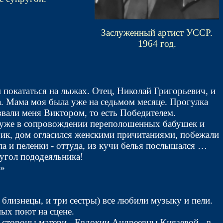
Заслуженный артист УССР.
1964 год.
 покататься на лыжах. Отец, Николай Григорьевич, и
ка. Мама моя была уже на седьмом месяце. Прогулка
звали меня Виктором, то есть Победителем.
и (уже в сопровождении переполошенных бабушек и
крик, дом огласился женскими причитаниями, побежали
ла и пеленки - оттуда, из кучи белья послышался …
угол пододеяльника!
!»
- близнецы, и три сестры) все любили музыку и пели.
ных поют на сцене.
о стороны матери - Евдокии Андреевны Князевой - в