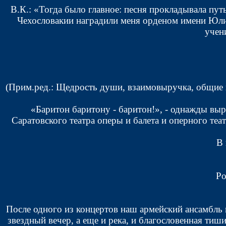
В.К.: «Тогда было главное: песня прокладывала пут
Чехословакии наградили меня орденом имени Юлиу
учени
(Прим.ред.: Щедрость души, взаимовыручка, общие 
«Баритон баритону - баритон!», - однажды выр
Саратовского театра оперы и балета и оперного теа
В 
Ро
После одного из концертов наш армейский ансамбль 
звездный вечер, а еще и река, и благословенная тиш